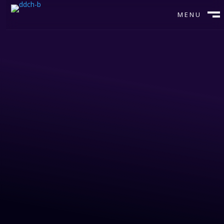
MENU
CLOSE
Se cases
Kontakt os
☆
☆
☆
☆
☆
5 stjerner på Trustpilot