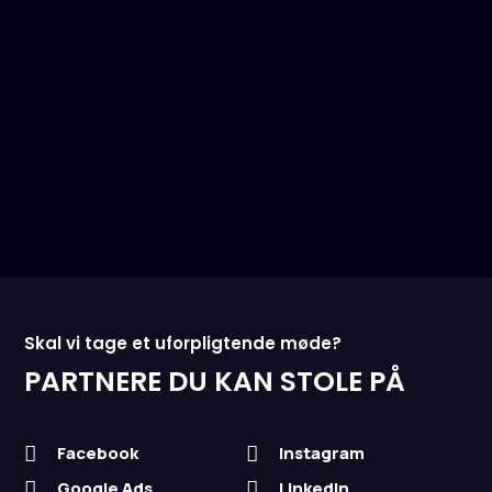
Uanset om du vil nå nye kunder lokalt eller nationalt,
får du kampagner der bygger på erfaring, indsigt
og en klar strategi – skabt fra vores kontor i
Randers og designet til at virke i hele Danmark.
Skal vi tage et uforpligtende møde?
PARTNERE DU KAN STOLE PÅ
Facebook
Instagram


Google Ads
LinkedIn

